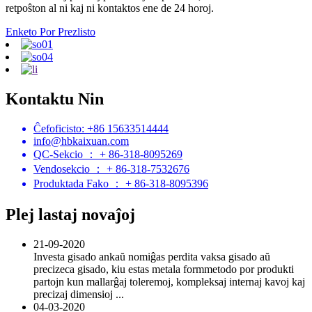
retpoŝton al ni kaj ni kontaktos ene de 24 horoj.
Enketo Por Prezlisto
Kontaktu Nin
Ĉefoficisto: +86 15633514444
info@hbkaixuan.com
QC-Sekcio ： + 86-318-8095269
Vendosekcio ： + 86-318-7532676
Produktada Fako ： + 86-318-8095396
Plej lastaj novaĵoj
21-09-2020
Investa gisado ankaŭ nomiĝas perdita vaksa gisado aŭ
precizeca gisado, kiu estas metala formmetodo por produkti
partojn kun mallarĝaj toleremoj, kompleksaj internaj kavoj kaj
precizaj dimensioj ...
04-03-2020