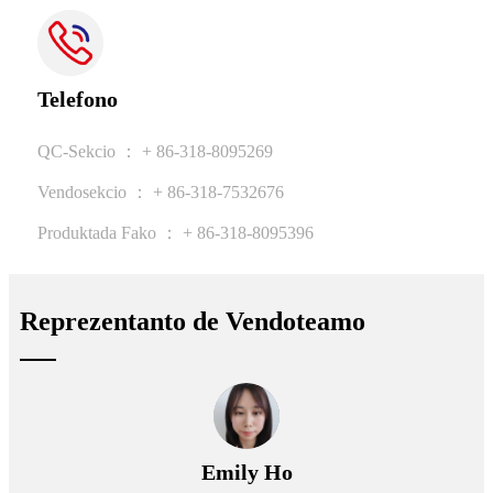
Telefono
QC-Sekcio ： + 86-318-8095269
Vendosekcio ： + 86-318-7532676
Produktada Fako ： + 86-318-8095396
Reprezentanto de Vendoteamo
Emily Ho