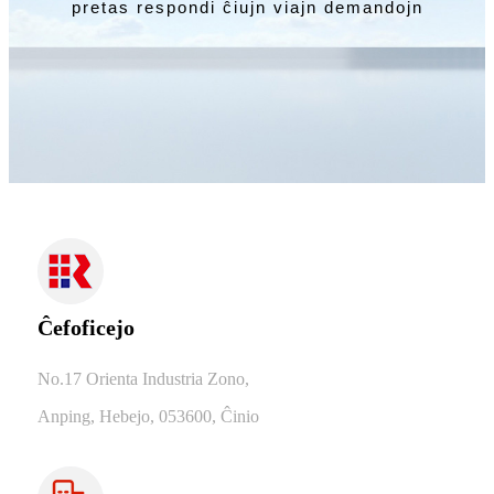
pretas respondi ĉiujn viajn demandojn
Ĉefoficejo
No.17 Orienta Industria Zono,
Anping, Hebejo, 053600, Ĉinio