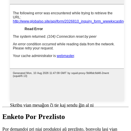
Skribu vian mesaĝon ĉi tie kaj sendu ĝin al ni
Enketo Por Prezlisto
Por demandoj pri niaj produktoj aŭ prezlisto, bonvolu lasi vian