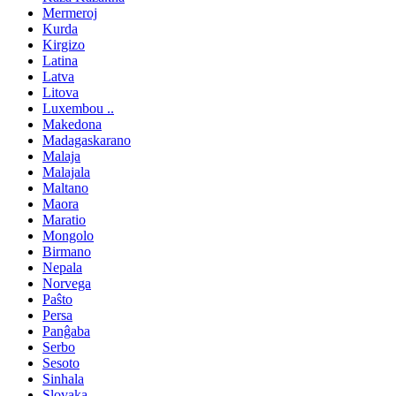
Mermeroj
Kurda
Kirgizo
Latina
Latva
Litova
Luxembou ..
Makedona
Madagaskarano
Malaja
Malajala
Maltano
Maora
Maratio
Mongolo
Birmano
Nepala
Norvega
Paŝto
Persa
Panĝaba
Serbo
Sesoto
Sinhala
Slovaka