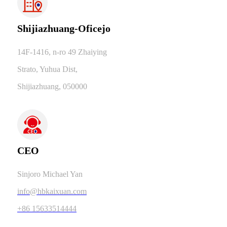
Shijiazhuang-Oficejo
14F-1416, n-ro 49 Zhaiying
Strato, Yuhua Dist,
Shijiazhuang, 050000
CEO
Sinjoro Michael Yan
info@hbkaixuan.com
+86 15633514444