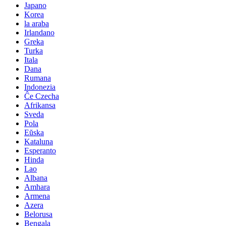
Japano
Korea
la araba
Irlandano
Greka
Turka
Itala
Dana
Rumana
Indonezia
Ĉe Czecha
Afrikansa
Sveda
Pola
Eŭska
Kataluna
Esperanto
Hinda
Lao
Albana
Amhara
Armena
Azera
Belorusa
Bengala