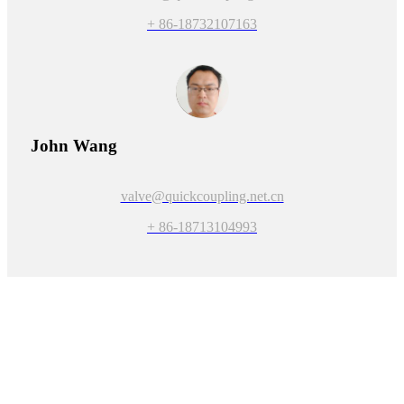
+ 86-18732107163
John Wang
valve@quickcoupling.net.cn
+ 86-18713104993