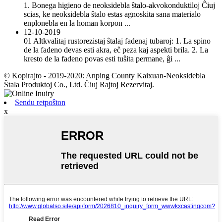
1. Bonega higieno de neoksidebla ŝtalo-akvokonduktiloj Ĉiuj
scias, ke neoksidebla ŝtalo estas agnoskita sana materialo
enplonebla en la homan korpon ...
12-10-2019
01 Altkvalitaj rustorezistaj ŝtalaj fadenaj tubaroj: 1. La spino
de la fadeno devas esti akra, eĉ peza kaj aspekti brila. 2. La
kresto de la fadeno povas esti tuŝita permane, ĝi ...
© Kopirajto - 2019-2020: Anping County Kaixuan-Neoksidebla
Ŝtala Produktoj Co., Ltd. Ĉiuj Rajtoj Rezervitaj.
Sendu retpoŝton
x