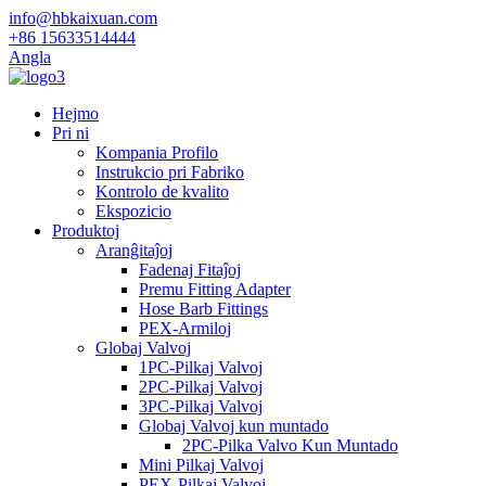
info@hbkaixuan.com
+86 15633514444
Angla
Hejmo
Pri ni
Kompania Profilo
Instrukcio pri Fabriko
Kontrolo de kvalito
Ekspozicio
Produktoj
Aranĝitaĵoj
Fadenaj Fitaĵoj
Premu Fitting Adapter
Hose Barb Fittings
PEX-Armiloj
Globaj Valvoj
1PC-Pilkaj Valvoj
2PC-Pilkaj Valvoj
3PC-Pilkaj Valvoj
Globaj Valvoj kun muntado
2PC-Pilka Valvo Kun Muntado
Mini Pilkaj Valvoj
PEX-Pilkaj Valvoj