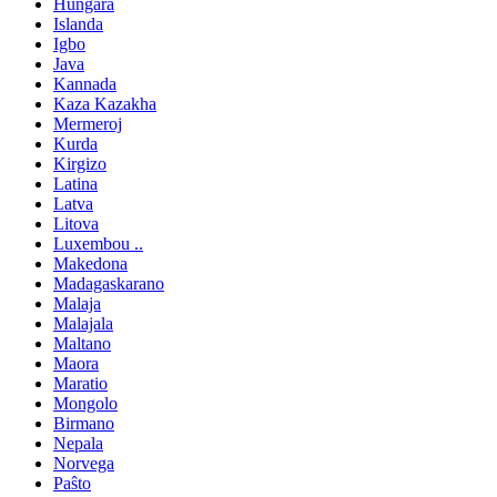
Hungara
Islanda
Igbo
Java
Kannada
Kaza Kazakha
Mermeroj
Kurda
Kirgizo
Latina
Latva
Litova
Luxembou ..
Makedona
Madagaskarano
Malaja
Malajala
Maltano
Maora
Maratio
Mongolo
Birmano
Nepala
Norvega
Paŝto