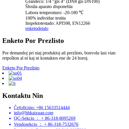
Grandeco: 1/4 "ĝis 4" (DN8 ĝis DN100)
Ŝlosila aparato disponebla
Labora temperaturo: -20-180 ℃
100% individue testita
Inspektotestado: API598, EN12266
enketo
detalo
Enketo Por Prezlisto
Por demandoj pri niaj produktoj aŭ prezlisto, bonvolu lasi vian
retpoŝton al ni kaj ni kontaktos ene de 24 horoj.
Enketo Por Prezlisto
Kontaktu Nin
Ĉefoficisto: +86 15633514444
info@hbkaixuan.com
QC-Sekcio ： + 86-318-8095269
Vendosekcio ： + 86-318-7532676