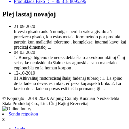
Produktada Fako ： + 86-318-8095396
Plej lastaj novaĵoj
21-09-2020
Investa gisado ankaŭ nomiĝas perdita vaksa gisado aŭ
precizeca gisado, kiu estas metala formmetodo por produkti
partojn kun mallarĝaj toleremoj, kompleksaj internaj kavoj kaj
precizaj dimensioj ...
04-03-2020
1. Bonega higieno de neoksidebla ŝtalo-akvokonduktiloj Ĉiuj
scias, ke neoksidebla ŝtalo estas agnoskita sana materialo
enplonebla en la homan korpon ...
12-10-2019
01 Altkvalitaj rustorezistaj ŝtalaj fadenaj tubaroj: 1. La spino
de la fadeno devas esti akra, eĉ peza kaj aspekti brila. 2. La
kresto de la fadeno povas esti tuŝita permane, ĝi ...
© Kopirajto - 2019-2020: Anping County Kaixuan-Neoksidebla
Ŝtala Produktoj Co., Ltd. Ĉiuj Rajtoj Rezervitaj.
Sendu retpoŝton
x
Angla