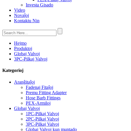
Investa Gisado
Video
Novaĵoj
Kontaktu Nin
Hejmo
Produktoj
Globaj Valvoj
3PC-Pilkaj Valvoj
Kategorioj
Aranĝitaĵoj
Fadenaj Fitaĵoj
Premu Fitting Adapter
Hose Barb Fittings
PEX-Armiloj
Globaj Valvoj
1PC-Pilkaj Valvoj
2PC-Pilkaj Valvoj
3PC-Pilkaj Valvoj
Globaj Valvoj kun muntado