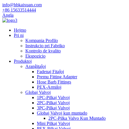
info@hbkaixuan.com
+86 15633514444
Angla
Hejmo
Pri ni
Kompania Profilo
Instrukcio pri Fabriko
Kontrolo de kvalito
Ekspozicio
Produktoj
Aranĝitaĵoj
Fadenaj Fitaĵoj
Premu Fitting Adapter
Hose Barb Fittings
PEX-Armiloj
Globaj Valvoj
1PC-Pilkaj Valvoj
2PC-Pilkaj Valvoj
3PC-Pilkaj Valvoj
Globaj Valvoj kun muntado
2PC-Pilka Valvo Kun Muntado
Mini Pilkaj Valvoj
PEX-Pilkaj Valvoj