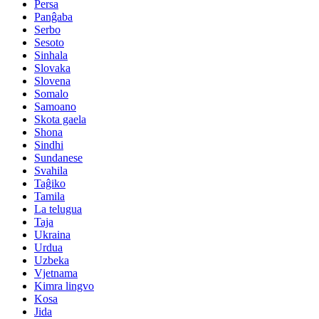
Persa
Panĝaba
Serbo
Sesoto
Sinhala
Slovaka
Slovena
Somalo
Samoano
Skota gaela
Shona
Sindhi
Sundanese
Svahila
Taĝiko
Tamila
La telugua
Taja
Ukraina
Urdua
Uzbeka
Vjetnama
Kimra lingvo
Kosa
Jida