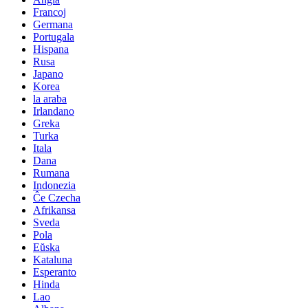
Francoj
Germana
Portugala
Hispana
Rusa
Japano
Korea
la araba
Irlandano
Greka
Turka
Itala
Dana
Rumana
Indonezia
Ĉe Czecha
Afrikansa
Sveda
Pola
Eŭska
Kataluna
Esperanto
Hinda
Lao