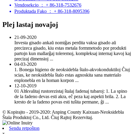
Vendosekcio ： + 86-318-7532676
Produktada Fako ： + 86-318-8095396
Plej lastaj novaĵoj
21-09-2020
Investa gisado ankaŭ nomiĝas perdita vaksa gisado aŭ
precizeca gisado, kiu estas metala formmetodo por produkti
partojn kun mallarĝaj toleremoj, kompleksaj internaj kavoj kaj
precizaj dimensioj ...
04-03-2020
1. Bonega higieno de neoksidebla ŝtalo-akvokonduktiloj Ĉiuj
scias, ke neoksidebla ŝtalo estas agnoskita sana materialo
enplonebla en la homan korpon ...
12-10-2019
01 Altkvalitaj rustorezistaj ŝtalaj fadenaj tubaroj: 1. La spino
de la fadeno devas esti akra, eĉ peza kaj aspekti brila. 2. La
kresto de la fadeno povas esti tuŝita permane, ĝi ...
© Kopirajto - 2019-2020: Anping County Kaixuan-Neoksidebla
Ŝtala Produktoj Co., Ltd. Ĉiuj Rajtoj Rezervitaj.
Sendu retpoŝton
x