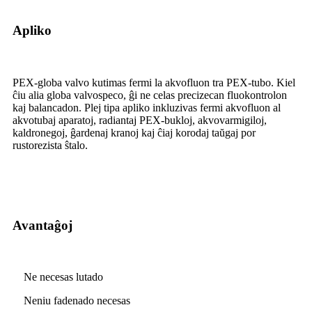
Apliko
PEX-globa valvo kutimas fermi la akvofluon tra PEX-tubo. Kiel
ĉiu alia globa valvospeco, ĝi ne celas precizecan fluokontrolon
kaj balancadon. Plej tipa apliko inkluzivas fermi akvofluon al
akvotubaj aparatoj, radiantaj PEX-bukloj, akvovarmigiloj,
kaldronegoj, ĝardenaj kranoj kaj ĉiaj korodaj taŭgaj por
rustorezista ŝtalo.
Avantaĝoj
Ne necesas lutado
Neniu fadenado necesas