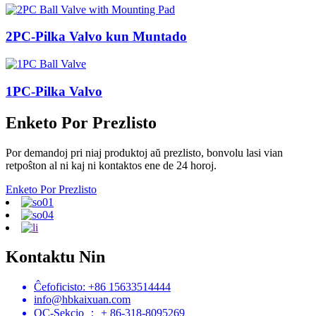
2PC-Pilka Valvo kun Muntado
1PC-Pilka Valvo
Enketo Por Prezlisto
Por demandoj pri niaj produktoj aŭ prezlisto, bonvolu lasi vian
retpoŝton al ni kaj ni kontaktos ene de 24 horoj.
Enketo Por Prezlisto
Kontaktu Nin
Ĉefoficisto: +86 15633514444
info@hbkaixuan.com
QC-Sekcio ： + 86-318-8095269