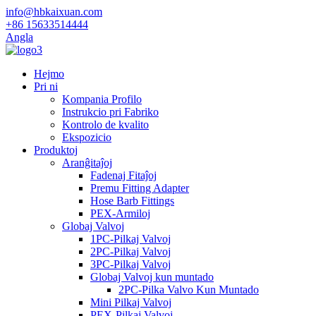
info@hbkaixuan.com
+86 15633514444
Angla
Hejmo
Pri ni
Kompania Profilo
Instrukcio pri Fabriko
Kontrolo de kvalito
Ekspozicio
Produktoj
Aranĝitaĵoj
Fadenaj Fitaĵoj
Premu Fitting Adapter
Hose Barb Fittings
PEX-Armiloj
Globaj Valvoj
1PC-Pilkaj Valvoj
2PC-Pilkaj Valvoj
3PC-Pilkaj Valvoj
Globaj Valvoj kun muntado
2PC-Pilka Valvo Kun Muntado
Mini Pilkaj Valvoj
PEX-Pilkaj Valvoj