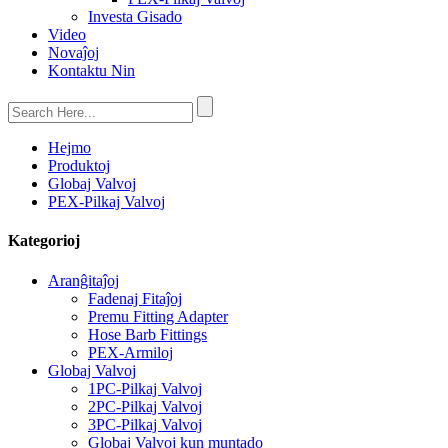
Investa Gisado
Video
Novaĵoj
Kontaktu Nin
Hejmo
Produktoj
Globaj Valvoj
PEX-Pilkaj Valvoj
Kategorioj
Aranĝitaĵoj
Fadenaj Fitaĵoj
Premu Fitting Adapter
Hose Barb Fittings
PEX-Armiloj
Globaj Valvoj
1PC-Pilkaj Valvoj
2PC-Pilkaj Valvoj
3PC-Pilkaj Valvoj
Globaj Valvoj kun muntado