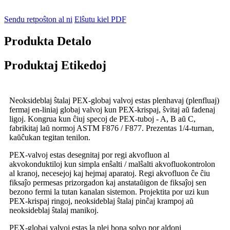
Sendu retpoŝton al ni
Elŝutu kiel PDF
Produkta Detalo
Produktaj Etikedoj
Neoksideblaj ŝtalaj PEX-globaj valvoj estas plenhavaj (plenfluaj)
fermaj en-liniaj globaj valvoj kun PEX-krispaj, ŝvitaj aŭ fadenaj
ligoj. Kongrua kun ĉiuj specoj de PEX-tuboj - A, B aŭ C,
fabrikitaj laŭ normoj ASTM F876 / F877. Prezentas 1/4-turnan,
kaŭĉukan tegitan tenilon.
PEX-valvoj estas desegnitaj por regi akvofluon al
akvokonduktiloj kun simpla enŝalti / malŝalti akvofluokontrolon
al kranoj, necesejoj kaj hejmaj aparatoj. Regi akvofluon ĉe ĉiu
fiksaĵo permesas prizorgadon kaj anstataŭigon de fiksaĵoj sen
bezono fermi la tutan kanalan sistemon. Projektita por uzi kun
PEX-krispaj ringoj, neoksideblaj ŝtalaj pinĉaj krampoj aŭ
neoksideblaj ŝtalaj manikoj.
PEX-globaj valvoj estas la plej bona solvo por aldoni