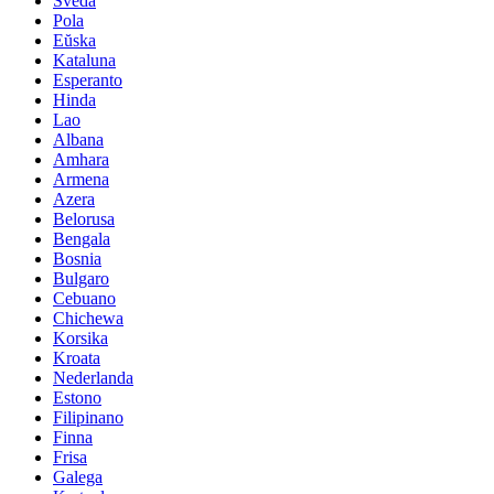
Sveda
Pola
Eŭska
Kataluna
Esperanto
Hinda
Lao
Albana
Amhara
Armena
Azera
Belorusa
Bengala
Bosnia
Bulgaro
Cebuano
Chichewa
Korsika
Kroata
Nederlanda
Estono
Filipinano
Finna
Frisa
Galega