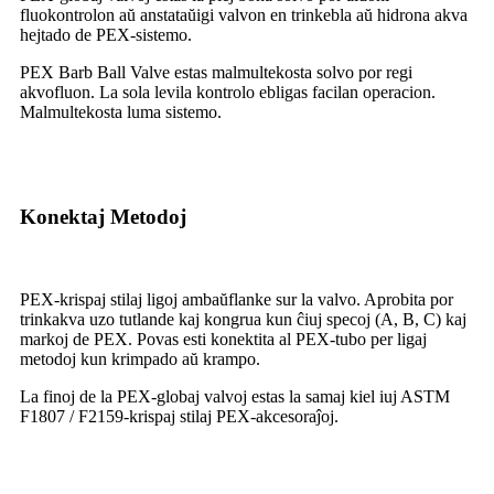
fluokontrolon aŭ anstataŭigi valvon en trinkebla aŭ hidrona akva
hejtado de PEX-sistemo.
PEX Barb Ball Valve estas malmultekosta solvo por regi
akvofluon. La sola levila kontrolo ebligas facilan operacion.
Malmultekosta luma sistemo.
Konektaj Metodoj
PEX-krispaj stilaj ligoj ambaŭflanke sur la valvo. Aprobita por
trinkakva uzo tutlande kaj kongrua kun ĉiuj specoj (A, B, C) kaj
markoj de PEX. Povas esti konektita al PEX-tubo per ligaj
metodoj kun krimpado aŭ krampo.
La finoj de la PEX-globaj valvoj estas la samaj kiel iuj ASTM
F1807 / F2159-krispaj stilaj PEX-akcesoraĵoj.