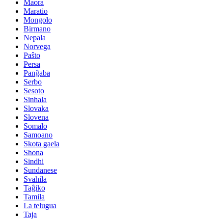
Maora
Maratio
Mongolo
Birmano
Nepala
Norvega
Paŝto
Persa
Panĝaba
Serbo
Sesoto
Sinhala
Slovaka
Slovena
Somalo
Samoano
Skota gaela
Shona
Sindhi
Sundanese
Svahila
Taĝiko
Tamila
La telugua
Taja