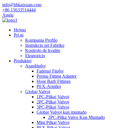
info@hbkaixuan.com
+86 15633514444
Angla
Hejmo
Pri ni
Kompania Profilo
Instrukcio pri Fabriko
Kontrolo de kvalito
Ekspozicio
Produktoj
Aranĝitaĵoj
Fadenaj Fitaĵoj
Premu Fitting Adapter
Hose Barb Fittings
PEX-Armiloj
Globaj Valvoj
1PC-Pilkaj Valvoj
2PC-Pilkaj Valvoj
3PC-Pilkaj Valvoj
Globaj Valvoj kun muntado
2PC-Pilka Valvo Kun Muntado
Mini Pilkaj Valvoj
PEX-Pilkaj Valvoj