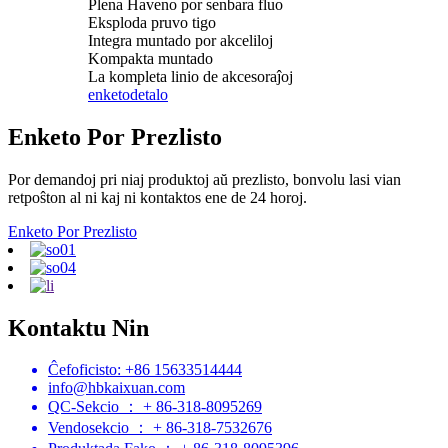
Plena Haveno por senbara fluo
Eksploda pruvo tigo
Integra muntado por akceliloj
Kompakta muntado
La kompleta linio de akcesoraĵoj
enketo
detalo
Enketo Por Prezlisto
Por demandoj pri niaj produktoj aŭ prezlisto, bonvolu lasi vian
retpoŝton al ni kaj ni kontaktos ene de 24 horoj.
Enketo Por Prezlisto
Kontaktu Nin
Ĉefoficisto: +86 15633514444
info@hbkaixuan.com
QC-Sekcio ： + 86-318-8095269
Vendosekcio ： + 86-318-7532676