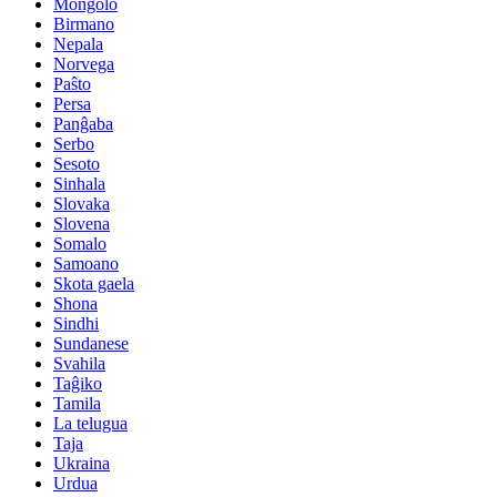
Mongolo
Birmano
Nepala
Norvega
Paŝto
Persa
Panĝaba
Serbo
Sesoto
Sinhala
Slovaka
Slovena
Somalo
Samoano
Skota gaela
Shona
Sindhi
Sundanese
Svahila
Taĝiko
Tamila
La telugua
Taja
Ukraina
Urdua