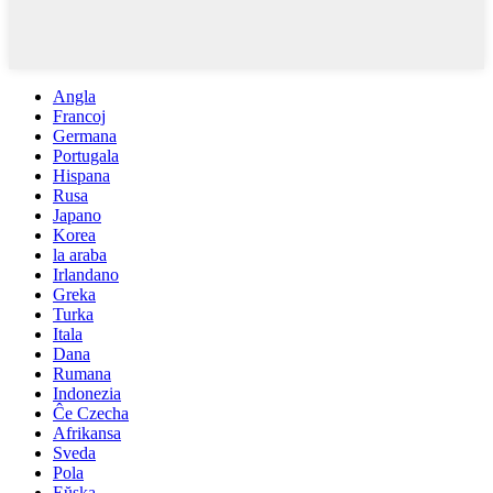
Angla
Francoj
Germana
Portugala
Hispana
Rusa
Japano
Korea
la araba
Irlandano
Greka
Turka
Itala
Dana
Rumana
Indonezia
Ĉe Czecha
Afrikansa
Sveda
Pola
Eŭska