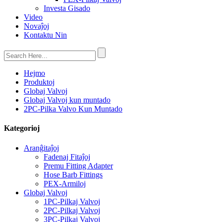
Investa Gisado
Video
Novaĵoj
Kontaktu Nin
Hejmo
Produktoj
Globaj Valvoj
Globaj Valvoj kun muntado
2PC-Pilka Valvo Kun Muntado
Kategorioj
Aranĝitaĵoj
Fadenaj Fitaĵoj
Premu Fitting Adapter
Hose Barb Fittings
PEX-Armiloj
Globaj Valvoj
1PC-Pilkaj Valvoj
2PC-Pilkaj Valvoj
3PC-Pilkaj Valvoj