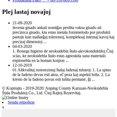
Produktada Fako ： + 86-318-8095396
Plej lastaj novaĵoj
21-09-2020
Investa gisado ankaŭ nomiĝas perdita vaksa gisado aŭ
precizeca gisado, kiu estas metala formmetodo por produkti
partojn kun mallarĝaj toleremoj, kompleksaj internaj kavoj kaj
precizaj dimensioj ...
04-03-2020
1. Bonega higieno de neoksidebla ŝtalo-akvokonduktiloj Ĉiuj
scias, ke neoksidebla ŝtalo estas agnoskita sana materialo
enplonebla en la homan korpon ...
12-10-2019
01 Altkvalitaj rustorezistaj ŝtalaj fadenaj tubaroj: 1. La spino
de la fadeno devas esti akra, eĉ peza kaj aspekti brila. 2. La
kresto de la fadeno povas esti tuŝita permane, ĝi ...
© Kopirajto - 2019-2020: Anping County Kaixuan-Neoksidebla
Ŝtala Produktoj Co., Ltd. Ĉiuj Rajtoj Rezervitaj.
Sendu retpoŝton
x