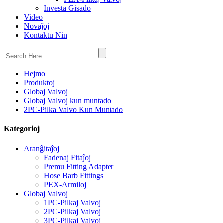
Investa Gisado
Video
Novaĵoj
Kontaktu Nin
Hejmo
Produktoj
Globaj Valvoj
Globaj Valvoj kun muntado
2PC-Pilka Valvo Kun Muntado
Kategorioj
Aranĝitaĵoj
Fadenaj Fitaĵoj
Premu Fitting Adapter
Hose Barb Fittings
PEX-Armiloj
Globaj Valvoj
1PC-Pilkaj Valvoj
2PC-Pilkaj Valvoj
3PC-Pilkaj Valvoj