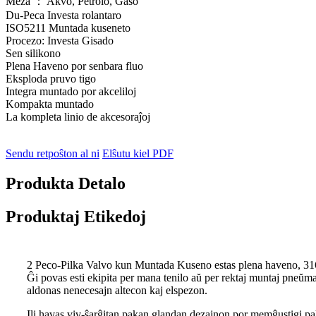
Meza ： Akvo, Petrolo, Gaso
Du-Peca Investa rolantaro
ISO5211 Muntada kuseneto
Procezo: Investa Gisado
Sen silikono
Plena Haveno por senbara fluo
Eksploda pruvo tigo
Integra muntado por akceliloj
Kompakta muntado
La kompleta linio de akcesoraĵoj
Sendu retpoŝton al ni
Elŝutu kiel PDF
Produkta Detalo
Produktaj Etikedoj
2 Peco-Pilka Valvo kun Muntada Kuseno estas plena haveno, 316 n
Ĝi povas esti ekipita per mana tenilo aŭ per rektaj muntaj pneŭma
aldonas nenecesajn altecon kaj elspezon.
Ili havas viv-ŝarĝitan pakan glandan dezajnon por memĝustigi p