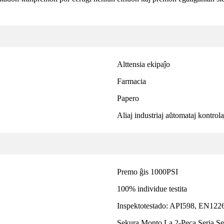
Alttensia ekipaĵo
Farmacia
Papero
Aliaj industriaj aŭtomataj kontrola
Premo ĝis 1000PSI
100% individue testita
Inspektotestado: API598, EN122
Sekura Monto La 2-Peca Seria Se