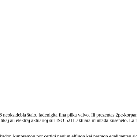
eoksidebla ŝtalo, fadenigita fina pilka valvo. Ili prezentas 2pc-korp
tikaj aŭ elektraj aktuarioj sur ISO 5211-aktuara muntada kuseneto. La r
akadon-kunpremon por certigi neniun elfluon kaj premon egaligantan si