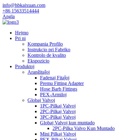
info@hbkaixuan.com
+86 15633514444
Angla
Hejmo
Pri ni
Kompania Profilo
Instrukcio pri Fabriko
Kontrolo de kvalito
Ekspozicio
Produktoj
Aranĝitaĵoj
Fadenaj Fitaĵoj
Premu Fitting Adapter
Hose Barb Fittings
PEX-Armiloj
Globaj Valvoj
1PC-Pilkaj Valvoj
2PC-Pilkaj Valvoj
3PC-Pilkaj Valvoj
Globaj Valvoj kun muntado
2PC-Pilka Valvo Kun Muntado
Mini Pilkaj Valvoj
PEX-Pilkaj Valvoj