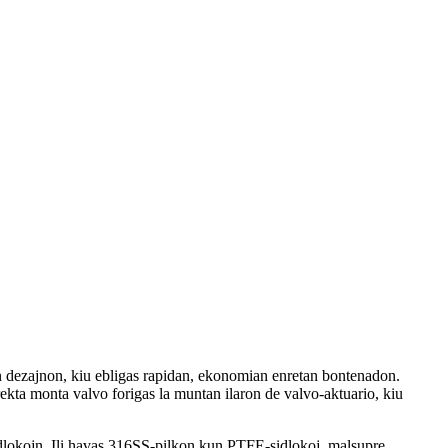
an dezajnon, kiu ebligas rapidan, ekonomian enretan bontenadon.
ekta monta valvo forigas la muntan ilaron de valvo-aktuario, kiu
dlokojn. Ili havas 316SS-pilkon kun PTFE-sidlokoj, malsupre