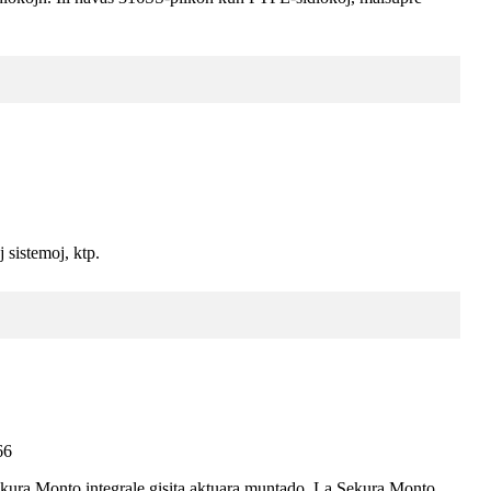
j sistemoj, ktp.
66
kura Monto integrale gisita aktuara muntado. La Sekura Monto