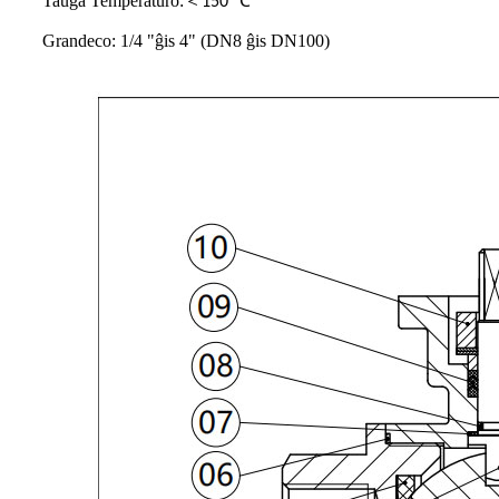
Taŭga Temperaturo:
＜
150 ℃
Grandeco: 1/4 "ĝis 4" (DN8 ĝis DN100)