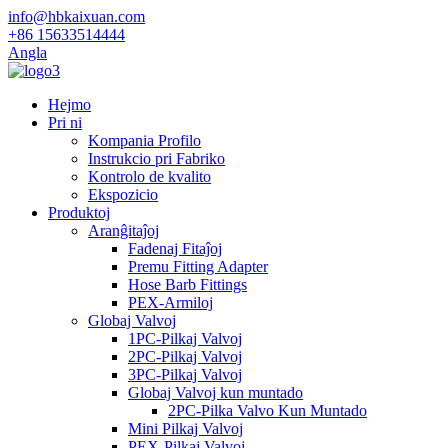
info@hbkaixuan.com
+86 15633514444
Angla
Hejmo
Pri ni
Kompania Profilo
Instrukcio pri Fabriko
Kontrolo de kvalito
Ekspozicio
Produktoj
Aranĝitaĵoj
Fadenaj Fitaĵoj
Premu Fitting Adapter
Hose Barb Fittings
PEX-Armiloj
Globaj Valvoj
1PC-Pilkaj Valvoj
2PC-Pilkaj Valvoj
3PC-Pilkaj Valvoj
Globaj Valvoj kun muntado
2PC-Pilka Valvo Kun Muntado
Mini Pilkaj Valvoj
PEX-Pilkaj Valvoj