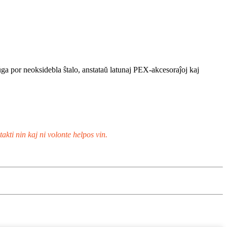
ŭga por neoksidebla ŝtalo, anstataŭ latunaj PEX-akcesoraĵoj kaj
kti nin kaj ni volonte helpos vin.