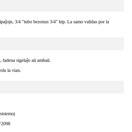
aĵojn, 3/4 "tubo bezonus 3/4" ktp. La samo validas por la
, fadena sigelaĵo aŭ ambaŭ.
olu la vian.
 sistemoj
F2098