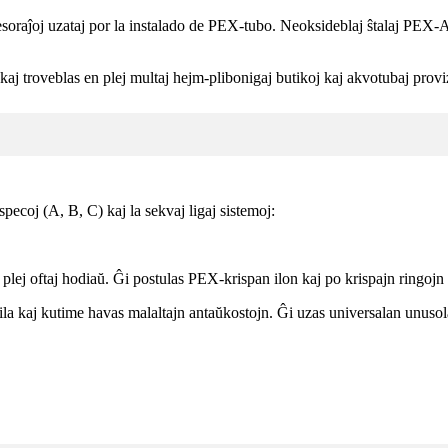
soraĵoj uzataj por la instalado de PEX-tubo. Neoksideblaj ŝtalaj PEX-Ara
j troveblas en plej multaj hejm-plibonigaj butikoj kaj akvotubaj proviz
ecoj (A, B, C) kaj la sekvaj ligaj sistemoj:
 plej oftaj hodiaŭ. Ĝi postulas PEX-krispan ilon kaj po krispajn ringojn
ila kaj kutime havas malaltajn antaŭkostojn. Ĝi uzas universalan unus