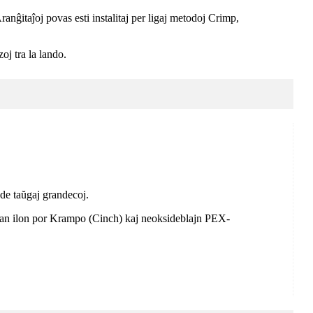
nĝitaĵoj povas esti instalitaj per ligaj metodoj Crimp,
oj tra la lando.
 de taŭgaj grandecoj.
olan ilon por Krampo (Cinch) kaj neoksideblajn PEX-