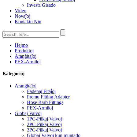
Investa Gisado
Video
Novaĵoj
Kontaktu Nin
Hejmo
Produktoj
Aranĝitaĵoj
PEX-Armiloj
Kategorioj
Aranĝitaĵoj
Fadenaj Fitaĵoj
Premu Fitting Adapter
Hose Barb Fittings
PEX-Armiloj
Globaj Valvoj
1PC-Pilkaj Valvoj
2PC-Pilkaj Valvoj
3PC-Pilkaj Valvoj
Globaj Valvoj kun muntado