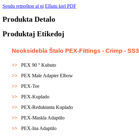
Sendu retpoŝton al ni
Elŝutu kiel PDF
Produkta Detalo
Produktaj Etikedoj
Neoksidebla Ŝtalo PEX-Fittings - Crimp - SS316
>>
PEX 90 ° Kubuto
>>
PEX Male Adapter Elbow
>>
PEX-Tee
>>
PEX-Kuplado
>>
PEX-Reduktanta Kuplado
>>
PEX-Maskla Adaptilo
>>
PEX-Ina Adaptilo