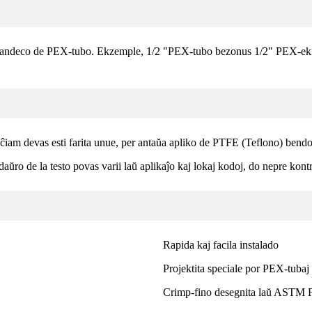
 grandeco de PEX-tubo. Ekzemple, 1/2 "PEX-tubo bezonus 1/2" PEX-ekip
ĉiam devas esti farita unue, per antaŭa apliko de PTFE (Teflono) bendo
aŭro de la testo povas varii laŭ aplikaĵo kaj lokaj kodoj, do nepre kontr
Rapida kaj facila instalado
Projektita speciale por PEX-tubaj
Crimp-fino desegnita laŭ ASTM 