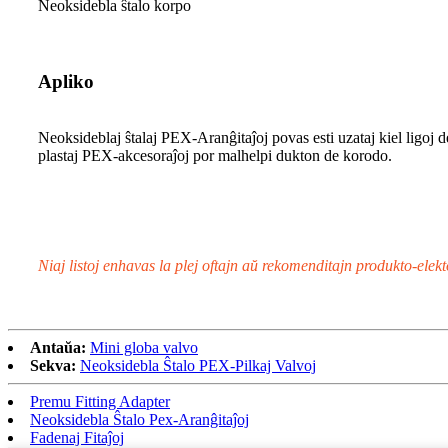
Neoksidebla ŝtalo korpo
Apliko
Neoksideblaj ŝtalaj PEX-Aranĝitaĵoj povas esti uzataj kiel ligoj 
plastaj PEX-akcesoraĵoj por malhelpi dukton de korodo.
Niaj listoj enhavas la plej oftajn aŭ rekomenditajn produkto-elek
Antaŭa:
Mini globa valvo
Sekva:
Neoksidebla Ŝtalo PEX-Pilkaj Valvoj
Premu Fitting Adapter
Neoksidebla Ŝtalo Pex-Aranĝitaĵoj
Fadenaj Fitaĵoj